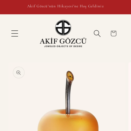
İçeriğe
Akif Gözcü'nün Hikayesi'ne Hoş Geldiniz
atla
Sepet
Ürün
bilgisine
atla