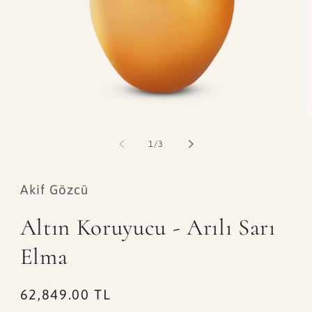
Medya
M
1
2
modda
m
/
1
/
3
oynatın
o
Akif Gözcü
Altın Koruyucu - Arılı Sarı
Elma
Normal
62,849.00 TL