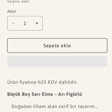
fiyat
Vergiler dahil.
Adet
Altın
Altın
Koruyucu
Koruyucu
-
-
Arılı
Arılı
Sepete ekle
Sarı
Sarı
Elma
Elma
için
için
adedi
adedi
azaltın
artırın
Ürün fiyatına %25 KDV dahildir.
Büyük Boy Sarı Elma – Arı Figürlü
Doğadan ilham alan zarif bir tasarım…