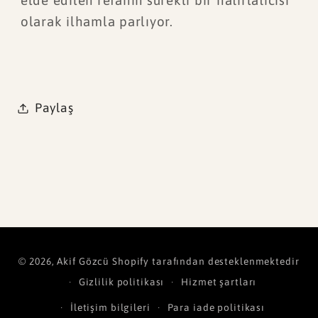
olarak ilhamla parlıyor.
Paylaş
Ödeme
© 2026,
Akif Gözcü
Shopify tarafından desteklenmektedir
yöntemleri
Gizlilik politikası
Hizmet şartları
İletişim bilgileri
Para iade politikası